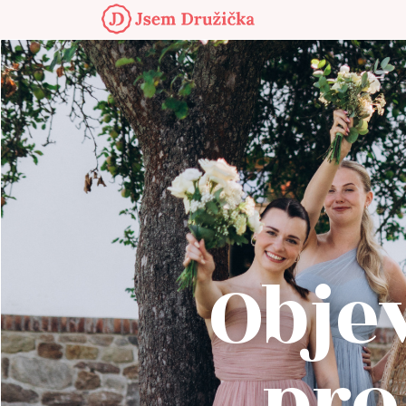
Objev
pro