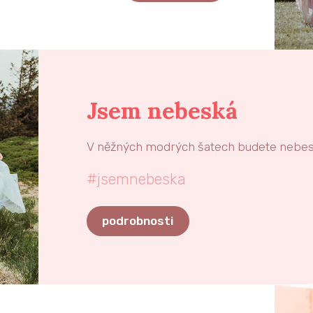
Jsem nebeská
V něžných modrých šatech budete nebe
#jsemnebeska
podrobnosti