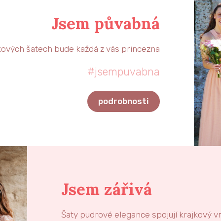
Jsem půvabná
ových šatech bude každá z vás princezna
#jsempuvabna
podrobnosti
Jsem zářivá
Šaty pudrové elegance spojují krajkový v