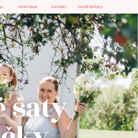
op
rezervace
kontakt
časté dotazy
é šaty
ičky