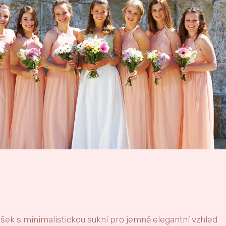
ršek s minimalistickou sukní pro jemně elegantní vzhled