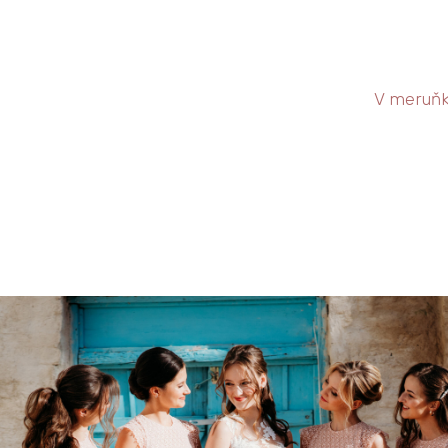
V meruňk