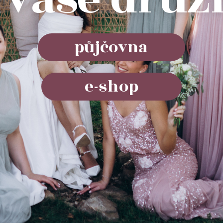
půjčovna
e-shop