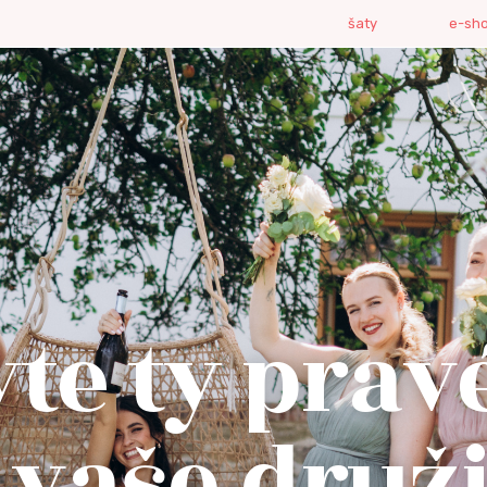
šaty
e-sh
te ty prav
 vaše druž